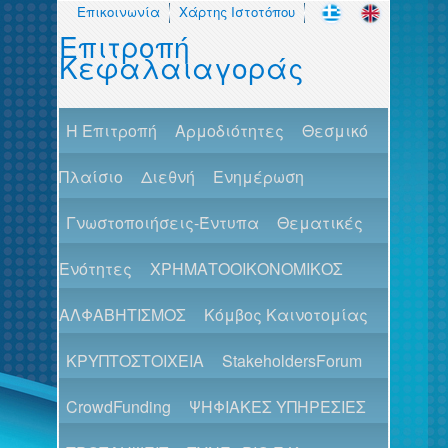
Επικοινωνία
Χάρτης Ιστοτόπου
Επιτροπή
Κεφαλαιαγοράς
H Επιτροπή
Αρμοδιότητες
Θεσμικό
Πλαίσιο
Διεθνή
Ενημέρωση
Γνωστοποιήσεις-Έντυπα
Θεματικές
Ενότητες
ΧΡΗΜΑΤΟΟΙΚΟΝΟΜΙΚΟΣ
ΑΛΦΑΒΗΤΙΣΜΟΣ
Κόμβος Καινοτομίας
ΚΡΥΠΤΟΣΤΟΙΧΕΙΑ
StakeholdersForum
CrowdFunding
ΨΗΦΙΑΚΕΣ ΥΠΗΡΕΣΙΕΣ