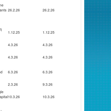
mme
rants
26.2.26
26.2.26
UR
1.12.25
1.12.25
4.3.26
4.3.26
4.3.26
4.3.26
nd
6.3.26
6.3.26
2.3.26
9.3.26
gle
apital
10.3.26
10.3.26