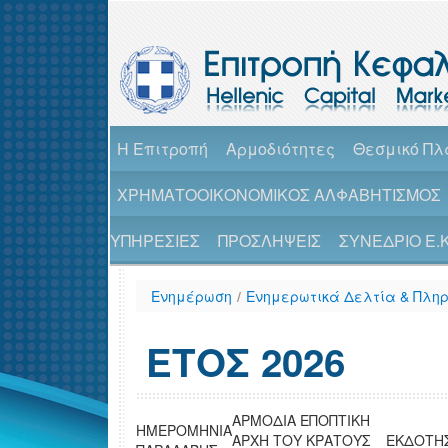
H Επιτροπή
Αρμοδιότητες
Θεσμικό Πλ
ΧΡΗΜΑΤΟΟΙΚΟΝΟΜΙΚΟΣ ΑΛΦΑΒΗΤΙΣΜΟΣ
ΥΠΗΡΕΣΙΕΣ
ΠΡΟΣΛΗΨΕΙΣ
ΣΥΝΕΔΡΙΟ Ε.Κ.
Ενημέρωση
/
Ενημερωτικά Δελτία & Πλη
ΕΤΟΣ 2026
AΡΜΟΔΙΑ ΕΠΟΠΤΙΚΗ
ΗΜΕΡΟΜΗΝΙΑ
ΑΡΧΗ ΤΟΥ ΚΡΑΤΟΥΣ
ΕΚΔΟΤΗ