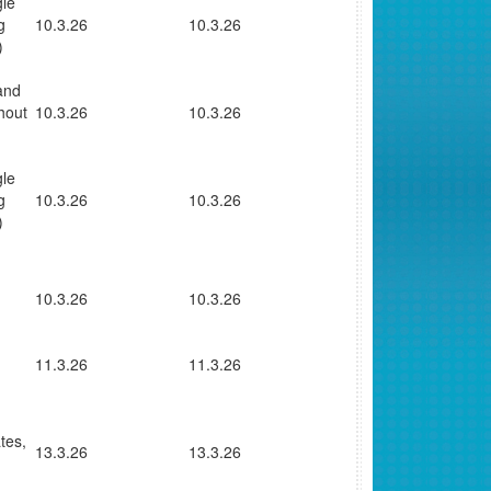
gle
g
10.3.26
10.3.26
)
and
thout
10.3.26
10.3.26
gle
g
10.3.26
10.3.26
)
10.3.26
10.3.26
11.3.26
11.3.26
tes,
13.3.26
13.3.26