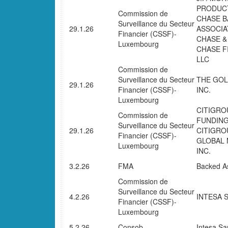
PRODUCT
Commission de
CHASE B
Surveillance du Secteur
29.1.26
ASSOCIA
Financier (CSSF)-
CHASE &
Luxembourg
CHASE F
LLC
Commission de
Surveillance du Secteur
THE GOL
29.1.26
Financier (CSSF)-
INC.
Luxembourg
CITIGRO
Commission de
FUNDING
Surveillance du Secteur
29.1.26
CITIGRO
Financier (CSSF)-
GLOBAL 
Luxembourg
INC.
3.2.26
FMA
Backed As
Commission de
Surveillance du Secteur
4.2.26
INTESA S
Financier (CSSF)-
Luxembourg
5.2.26
Consob
Intesa Sa