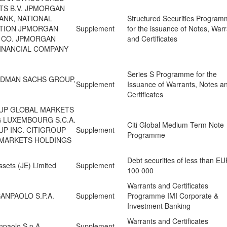
S B.V. JPMORGAN
ANK, NATIONAL
Structured Securities Progra
TION JPMORGAN
Supplement
for the issuance of Notes, War
 CO. JPMORGAN
and Certificates
INANCIAL COMPANY
Series S Programme for the
DMAN SACHS GROUP,
Supplement
Issuance of Warrants, Notes a
Certificates
UP GLOBAL MARKETS
 LUXEMBOURG S.C.A.
Citi Global Medium Term Note
UP INC. CITIGROUP
Supplement
Programme
MARKETS HOLDINGS
Debt securities of less than E
sets (JE) Limited
Supplement
100 000
Warrants and Certificates
ANPAOLO S.P.A.
Supplement
Programme IMI Corporate &
Investment Banking
Warrants and Certificates
npaolo S.p.A.
Supplement