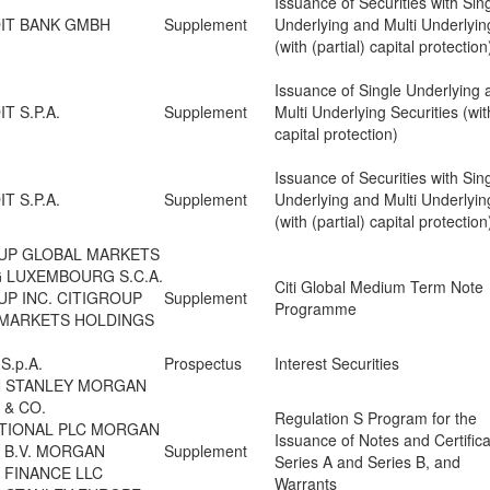
Issuance of Securities with Sin
IT BANK GMBH
Supplement
Underlying and Multi Underlyin
(with (partial) capital protection
Issuance of Single Underlying 
T S.P.A.
Supplement
Multi Underlying Securities (wi
capital protection)
Issuance of Securities with Sin
T S.P.A.
Supplement
Underlying and Multi Underlyin
(with (partial) capital protection
UP GLOBAL MARKETS
 LUXEMBOURG S.C.A.
Citi Global Medium Term Note
UP INC. CITIGROUP
Supplement
Programme
MARKETS HOLDINGS
 S.p.A.
Prospectus
Interest Securities
 STANLEY MORGAN
 & CO.
Regulation S Program for the
TIONAL PLC MORGAN
Issuance of Notes and Certifica
 B.V. MORGAN
Supplement
Series A and Series B, and
 FINANCE LLC
Warrants