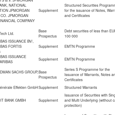
S B.V. JPMORGAN
ANK, NATIONAL
Structured Securities Progra
TION JPMORGAN
Supplement
for the issuance of Notes, War
 CO. JPMORGAN
and Certificates
INANCIAL COMPANY
Base
Debt securities of less than E
ech Ltd.
Prospectus
100 000
BAS ISSUANCE BV/,
IBAS FORTIS
Supplement
EMTN Programme
G
IBAS ISSUANCE
Supplement
EMTN Programme
PARIBAS
Series S Programme for the
DMAN SACHS GROUP,
Base
Issuance of Warrants, Notes a
Prospectus
Certificates
Générale Effekten GmbH
Supplement
Structured Warrants
Issuance of Securities with Sin
IT BANK GMBH
Supplement
and Multi Underlying (without c
protection)