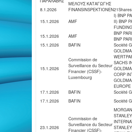
ΠΑΡΑΛΑΒΗΣ
ΜΕΛΟΥΣ ΚΑΤΑΓΩΓΗΣ
8.1.2026
FINANSINSPEKTIONEN
21Shares
I) BNP P
15.1.2026
AMF
II) BNP 
FUNDIN
BNP PAR
15.1.2026
AMF
BNP PAR
15.1.2026
BAFIN
Société 
GOLDMAN
WERTPA
Commission de
SACHS I
Surveillance du Secteur
15.1.2026
GOLDMA
Financier (CSSF)-
CORP IN
Luxembourg
GOLDMA
EUROPE
17.1.2026
BAFIN
Société 
17.1.2026
BAFIN
Société 
MORGAN
STANLEY
Commission de
INTERNA
Surveillance du Secteur
23.1.2026
STANLEY
Financier (CSSF)-