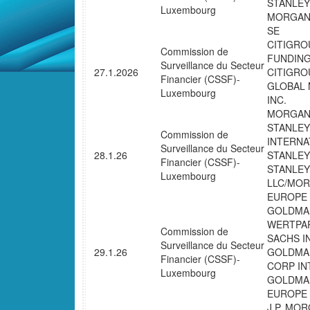
STANLEY
Luxembourg
MORGAN
SE
CITIGRO
Commission de
FUNDING
Surveillance du Secteur
27.1.2026
CITIGRO
Financier (CSSF)-
GLOBAL 
Luxembourg
INC.
MORGAN
STANLEY
Commission de
INTERNA
Surveillance du Secteur
28.1.26
STANLEY
Financier (CSSF)-
STANLEY
Luxembourg
LLC/MOR
EUROPE
GOLDMAN
WERTPA
Commission de
SACHS I
Surveillance du Secteur
29.1.26
GOLDMA
Financier (CSSF)-
CORP IN
Luxembourg
GOLDMA
EUROPE
J.P. MO