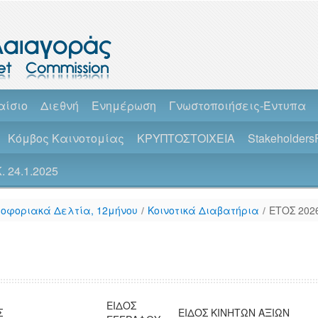
αίσιο
Διεθνή
Ενημέρωση
Γνωστοποιήσεις-Έντυπα
Κόμβος Καινοτομίας
ΚΡΥΠΤΟΣΤΟΙΧΕΙΑ
Stakeholders
 24.1.2025
ροφοριακά Δελτία, 12μήνου
/
Κοινοτικά Διαβατήρια
/
ΕΤΟΣ 202
ΕΙΔΟΣ
Σ
ΕΙΔΟΣ ΚΙΝΗΤΩΝ ΑΞΙΩΝ