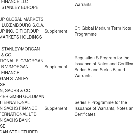
 FINANCE LLC
Warrants
 STANLEY EUROPE
UP GLOBAL MARKETS
 LUXEMBOURG S.C.A.
Citi Global Medium Term Note
UP INC. CITIGROUP
Supplement
Programme
MARKETS HOLDINGS
 STANLEY/MORGAN
 & CO.
Regulation S Program for the
TIONAL PLC/MORGAN
Issuance of Notes and Certifica
 B.V./MORGAN
Supplement
Series A and Series B, and
 FINANCE
Warrants
GAN STANLEY
 SE
, SACHS & CO.
PIER GMBH GOLDMAN
NTERNATIONAL
Series P Programme for the
N SACHS FINANCE
Supplement
Issuance of Warrants, Notes a
TERNATIONAL LTD
Certificates
N SACHS BANK
 SE
RGAN STRUCTURED