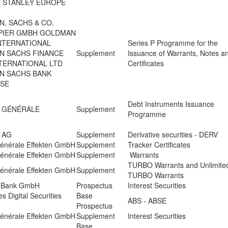
 STANLEY EUROPE
, SACHS & CO.
PIER GMBH GOLDMAN
NTERNATIONAL
Series P Programme for the
N SACHS FINANCE
Supplement
Issuance of Warrants, Notes a
TERNATIONAL LTD
Certificates
N SACHS BANK
 SE
Debt Instruments Issuance
 GÉNÉRALE
Supplement
Programme
 AG
Supplement
Derivative securities - DERV
Générale Effekten GmbH
Supplement
Tracker Certificates
Générale Effekten GmbH
Supplement
Warrants
TURBO Warrants and Unlimite
Générale Effekten GmbH
Supplement
TURBO Warrants
t Bank GmbH
Prospectus
Interest Securities
s Digital Securities
Base
ABS - ABSE
Prospectus
Générale Effekten GmbH
Supplement
Interest Securities
Base