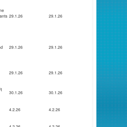
mme
rants
29.1.26
29.1.26
nd
29.1.26
29.1.26
29.1.26
29.1.26
UR
30.1.26
30.1.26
4.2.26
4.2.26
4.2.26
4.2.26