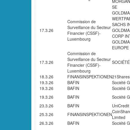
MORGAN
SE
GOLDMAN
WERTPA
Commission de
SACHS I
Surveillance du Secteur
17.3.26
GOLDMA
Financier (CSSF)-
CORP IN
Luxembourg
GOLDMA
EUROPE
Commission de
Surveillance du Secteur
17.3.26
SOCIÉTÉ
Financier (CSSF)-
Luxembourg
18.3.26
FINANSINSPEKTIONEN
21Shares
19.3.26
BAFIN
Société 
19.3.26
BAFIN
Société 
19.3.26
BAFIN
Société 
23.3.26
BAFIN
UniCredi
CoinShare
25.3.26
FINANSINSPEKTIONEN
Limited
26.3.26
BAFIN
Société 