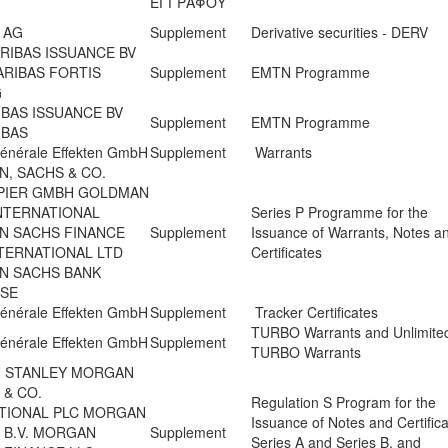
ΕΓΓΡΑΦΟΥ
 AG
Supplement
Derivative securities - DERV
ARIBAS ISSUANCE BV
PARIBAS FORTIS
Supplement
EMTN Programme
G
IBAS ISSUANCE BV
Supplement
EMTN Programme
IBAS
Générale Effekten GmbH
Supplement
Warrants
, SACHS & CO.
PIER GMBH GOLDMAN
NTERNATIONAL
Series P Programme for the
N SACHS FINANCE
Supplement
Issuance of Warrants, Notes a
TERNATIONAL LTD
Certificates
N SACHS BANK
 SE
Générale Effekten GmbH
Supplement
Tracker Certificates
TURBO Warrants and Unlimite
Générale Effekten GmbH
Supplement
TURBO Warrants
 STANLEY MORGAN
 & CO.
Regulation S Program for the
TIONAL PLC MORGAN
Issuance of Notes and Certifica
 B.V. MORGAN
Supplement
Series A and Series B, and