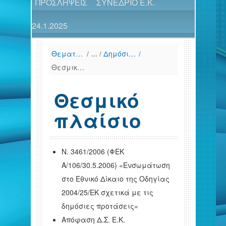
ΠΡΟΣΛΗΨΕΙΣ
ΣΥΝΕΔΡΙΟ Ε.Κ.
24.1.2025
Θεματικές Ενότητες
/
Δημόσια Πρόταση Αγοράς Κινητών Αξιών (Takeover Bid)
/
Θεσμικό πλαίσιο
Θεσμικό
πλαίσιο
Ν. 3461/2006 (ΦΕΚ
Α/106/30.5.2006) «Ενσωμάτωση
στο Εθνικό Δίκαιο της Οδηγίας
2004/25/ΕΚ σχετικά με τις
δημόσιες προτάσεις»
Απόφαση Δ.Σ. Ε.Κ.