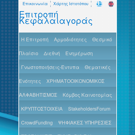
Επικοινωνία
Χάρτης Ιστοτόπου
Επιτροπή
Κεφαλαιαγοράς
H Επιτροπή
Αρμοδιότητες
Θεσμικό
Πλαίσιο
Διεθνή
Ενημέρωση
Γνωστοποιήσεις-Έντυπα
Θεματικές
Ενότητες
ΧΡΗΜΑΤΟΟΙΚΟΝΟΜΙΚΟΣ
ΑΛΦΑΒΗΤΙΣΜΟΣ
Κόμβος Καινοτομίας
ΚΡΥΠΤΟΣΤΟΙΧΕΙΑ
StakeholdersForum
CrowdFunding
ΨΗΦΙΑΚΕΣ ΥΠΗΡΕΣΙΕΣ