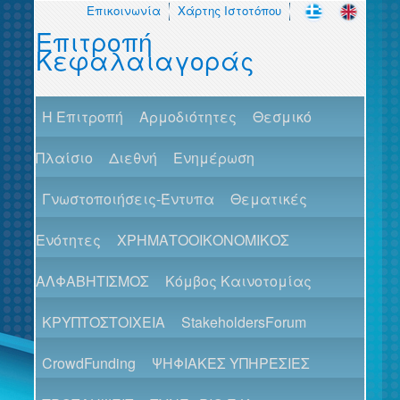
Επικοινωνία
Χάρτης Ιστοτόπου
Επιτροπή
Κεφαλαιαγοράς
H Επιτροπή
Αρμοδιότητες
Θεσμικό
Πλαίσιο
Διεθνή
Ενημέρωση
Γνωστοποιήσεις-Έντυπα
Θεματικές
Ενότητες
ΧΡΗΜΑΤΟΟΙΚΟΝΟΜΙΚΟΣ
ΑΛΦΑΒΗΤΙΣΜΟΣ
Κόμβος Καινοτομίας
ΚΡΥΠΤΟΣΤΟΙΧΕΙΑ
StakeholdersForum
CrowdFunding
ΨΗΦΙΑΚΕΣ ΥΠΗΡΕΣΙΕΣ