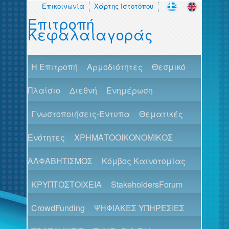
Επικοινωνία
Χάρτης Ιστοτόπου
Επιτροπή
Κεφαλαιαγοράς
H Επιτροπή
Αρμοδιότητες
Θεσμικό
Πλαίσιο
Διεθνή
Ενημέρωση
Γνωστοποιήσεις-Έντυπα
Θεματικές
Ενότητες
ΧΡΗΜΑΤΟΟΙΚΟΝΟΜΙΚΟΣ
ΑΛΦΑΒΗΤΙΣΜΟΣ
Κόμβος Καινοτομίας
ΚΡΥΠΤΟΣΤΟΙΧΕΙΑ
StakeholdersForum
CrowdFunding
ΨΗΦΙΑΚΕΣ ΥΠΗΡΕΣΙΕΣ