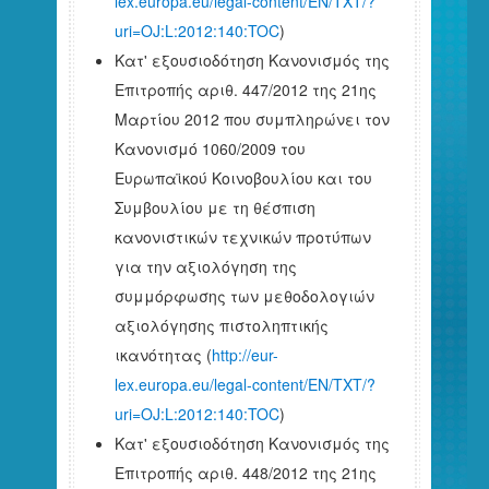
lex.europa.eu/legal-content/EN/TXT/?
uri=OJ:L:2012:140:TOC
)
Κατ' εξουσιοδότηση Κανονισμός της
Επιτροπής αριθ. 447/2012 της 21ης
Μαρτίου 2012 που συμπληρώνει τον
Κανονισμό 1060/2009 του
Ευρωπαϊκού Κοινοβουλίου και του
Συμβουλίου με τη θέσπιση
κανονιστικών τεχνικών προτύπων
για την αξιολόγηση της
συμμόρφωσης των μεθοδολογιών
αξιολόγησης πιστοληπτικής
ικανότητας (
http://eur-
lex.europa.eu/legal-content/EN/TXT/?
uri=OJ:L:2012:140:TOC
)
Κατ' εξουσιοδότηση Κανονισμός της
Επιτροπής αριθ. 448/2012 της 21ης