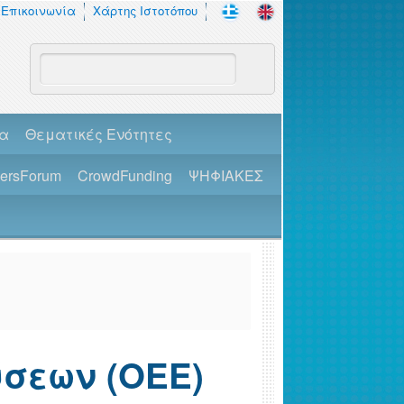
Επικοινωνία
Χάρτης Ιστοτόπου
πα
Θεματικές Ενότητες
dersForum
CrowdFunding
ΨΗΦΙΑΚΕΣ
σεων (ΟΕΕ)