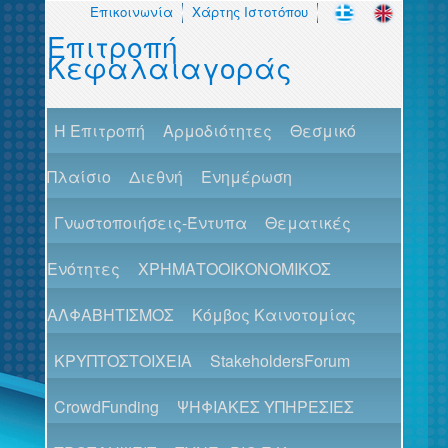
Επικοινωνία
Χάρτης Ιστοτόπου
Επιτροπή
Κεφαλαιαγοράς
H Επιτροπή
Αρμοδιότητες
Θεσμικό
Πλαίσιο
Διεθνή
Ενημέρωση
Γνωστοποιήσεις-Έντυπα
Θεματικές
Ενότητες
ΧΡΗΜΑΤΟΟΙΚΟΝΟΜΙΚΟΣ
ΑΛΦΑΒΗΤΙΣΜΟΣ
Κόμβος Καινοτομίας
ΚΡΥΠΤΟΣΤΟΙΧΕΙΑ
StakeholdersForum
CrowdFunding
ΨΗΦΙΑΚΕΣ ΥΠΗΡΕΣΙΕΣ