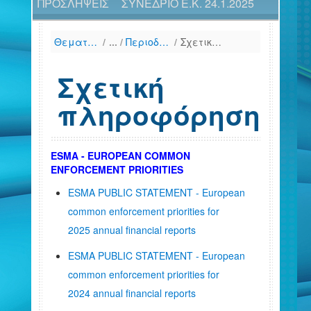
ΠΡΟΣΛΗΨΕΙΣ
ΣΥΝΕΔΡΙΟ Ε.Κ. 24.1.2025
Θεματικές Ενότητες
/
Περιοδική Πληροφόρηση
/
Σχετική πληροφόρηση
Σχετική
πληροφόρηση
ESMA - EUROPEAN COMMON
ENFORCEMENT PRIORITIES
ESMA PUBLIC STATEMENT - European
common enforcement priorities for
2025 annual financial reports
ESMA PUBLIC STATEMENT - European
common enforcement priorities for
2024 annual financial reports