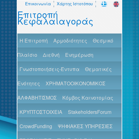
Επικοινωνία
Χάρτης Ιστοτόπου
Επιτροπή
Κεφαλαιαγοράς
H Επιτροπή
Αρμοδιότητες
Θεσμικό
Πλαίσιο
Διεθνή
Ενημέρωση
Γνωστοποιήσεις-Έντυπα
Θεματικές
Ενότητες
ΧΡΗΜΑΤΟΟΙΚΟΝΟΜΙΚΟΣ
ΑΛΦΑΒΗΤΙΣΜΟΣ
Κόμβος Καινοτομίας
ΚΡΥΠΤΟΣΤΟΙΧΕΙΑ
StakeholdersForum
CrowdFunding
ΨΗΦΙΑΚΕΣ ΥΠΗΡΕΣΙΕΣ