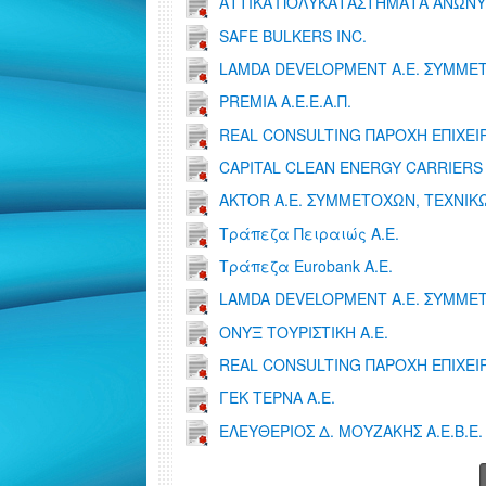
ΑΤΤΙΚΑ ΠΟΛΥΚΑΤΑΣΤΗΜΑΤΑ ΑΝΩΝ
SAFE BULKERS INC.
LAMDA DEVELOPMENT Α.Ε. ΣΥΜΜΕΤ
PREMIA Α.Ε.Ε.Α.Π.
REAL CONSULTING ΠΑΡΟΧΗ ΕΠΙΧΕΙ
CAPITAL CLEAN ENERGY CARRIERS
ΑΚTOR Α.Ε. ΣΥΜΜΕΤΟΧΩΝ, ΤΕΧΝΙΚ
Τράπεζα Πειραιώς Α.Ε.
Τράπεζα Eurobank A.E.
LAMDA DEVELOPMENT Α.Ε. ΣΥΜΜΕΤ
ΟΝΥΞ ΤΟΥΡΙΣΤΙΚΗ Α.Ε.
REAL CONSULTING ΠΑΡΟΧΗ ΕΠΙΧΕΙ
ΓΕΚ ΤΕΡΝΑ Α.Ε.
ΕΛΕΥΘΕΡΙΟΣ Δ. ΜΟΥΖΑΚΗΣ Α.Ε.Β.Ε