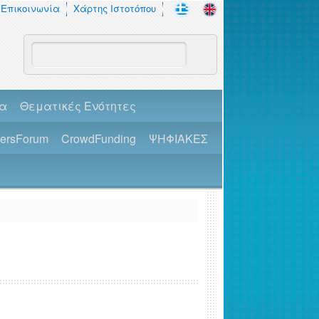
Επικοινωνία
Χάρτης Ιστοτόπου
πα
Θεματικές Ενότητες
dersForum
CrowdFunding
ΨΗΦΙΑΚΕΣ