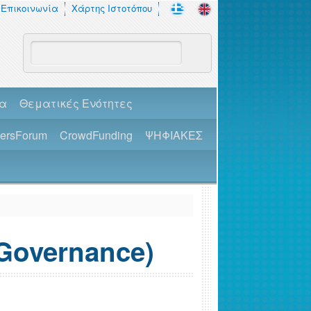
Επικοινωνία
Χάρτης Ιστοτόπου
πα
Θεματικές Ενότητες
dersForum
CrowdFunding
ΨΗΦΙΑΚΕΣ
Governance)