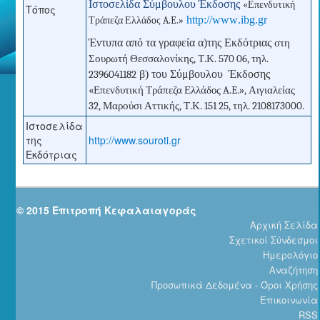
Ιστοσελίδα Σύμβουλου Έκδοσης
«Επενδυτική
Τόπος
http
://
www
.
ibg.gr
Τράπεζα Ελλάδ
o
ς
A
.
E
.»
Έντυπα από τα γραφεία α)της Εκδότριας
στη
Σουρωτή Θεσσαλονίκης, Τ.Κ. 570 06, τηλ.
β) του Σύμβουλου Έκδοσης
2396041182
«Επενδυτική Τράπεζα Ελλάδ
o
ς
A
.
E
.», Αιγιαλείας
32, Μαρούσι Αττικής, Τ.Κ. 151 25, τηλ. 2108173000.
Ιστοσελίδα
της
http://www.souroti.gr
Εκδότριας
© 2015 Επιτροπή Κεφαλαιαγοράς
Αρχική Σελίδα
Σχετικοί Σύνδεσμοι
Ημερολόγιο
Αναζήτηση
Προσωπικά Δεδομένα - Όροι Χρήσης
Επικοινωνία
RSS