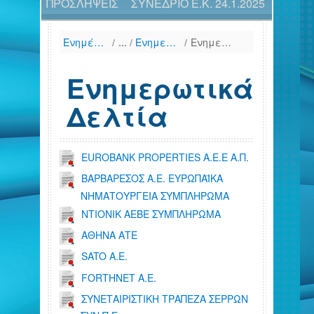
ΠΡΟΣΛΗΨΕΙΣ
ΣΥΝΕΔΡΙΟ Ε.Κ. 24.1.2025
Ενημέρωση
/
Ενημερωτικά Δελτία & Πληροφοριακά Δελτία, 12μήνου
/
Ενημερωτικά Δελτία
Ενημερωτικά
Δελτία
EUROBANK PROPERTIES Α.Ε.Ε Α.Π.
ΒΑΡΒΑΡΕΣΟΣ Α.Ε. ΕΥΡΩΠΑΪΚΑ
ΝΗΜΑΤΟΥΡΓΕΙΑ ΣΥΜΠΛΗΡΩΜΑ
ΝΤΙΟΝΙΚ ΑΕΒΕ ΣΥΜΠΛΗΡΩΜΑ
ΑΘΗΝΑ AΤE
SATO A.E.
FORTHNET Α.Ε.
ΣΥΝΕΤΑΙΡΙΣΤΙΚΗ ΤΡΑΠΕΖΑ ΣΕΡΡΩΝ