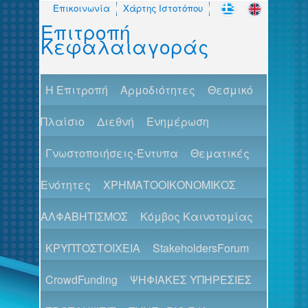
Επικοινωνία
Χάρτης Ιστοτόπου
Επιτροπή
Κεφαλαιαγοράς
H Επιτροπή
Αρμοδιότητες
Θεσμικό
Πλαίσιο
Διεθνή
Ενημέρωση
Γνωστοποιήσεις-Έντυπα
Θεματικές
Ενότητες
ΧΡΗΜΑΤΟΟΙΚΟΝΟΜΙΚΟΣ
ΑΛΦΑΒΗΤΙΣΜΟΣ
Κόμβος Καινοτομίας
ΚΡΥΠΤΟΣΤΟΙΧΕΙΑ
StakeholdersForum
CrowdFunding
ΨΗΦΙΑΚΕΣ ΥΠΗΡΕΣΙΕΣ