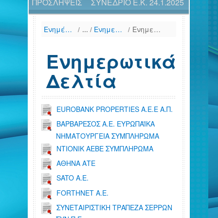
ΠΡΟΣΛΗΨΕΙΣ
ΣΥΝΕΔΡΙΟ Ε.Κ. 24.1.2025
Ενημέρωση
/
Ενημερωτικά Δελτία & Πληροφοριακά Δελτία, 12μήνου
/
Ενημερωτικά Δελτία
Ενημερωτικά
Δελτία
EUROBANK PROPERTIES Α.Ε.Ε Α.Π.
ΒΑΡΒΑΡΕΣΟΣ Α.Ε. ΕΥΡΩΠΑΪΚΑ
ΝΗΜΑΤΟΥΡΓΕΙΑ ΣΥΜΠΛΗΡΩΜΑ
ΝΤΙΟΝΙΚ ΑΕΒΕ ΣΥΜΠΛΗΡΩΜΑ
ΑΘΗΝΑ AΤE
SATO A.E.
FORTHNET Α.Ε.
ΣΥΝΕΤΑΙΡΙΣΤΙΚΗ ΤΡΑΠΕΖΑ ΣΕΡΡΩΝ