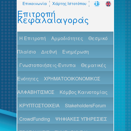
Επικοινωνία
Χάρτης Ιστοτόπου
Επιτροπή
Κεφαλαιαγοράς
H Επιτροπή
Αρμοδιότητες
Θεσμικό
Πλαίσιο
Διεθνή
Ενημέρωση
Γνωστοποιήσεις-Έντυπα
Θεματικές
Ενότητες
ΧΡΗΜΑΤΟΟΙΚΟΝΟΜΙΚΟΣ
ΑΛΦΑΒΗΤΙΣΜΟΣ
Κόμβος Καινοτομίας
ΚΡΥΠΤΟΣΤΟΙΧΕΙΑ
StakeholdersForum
CrowdFunding
ΨΗΦΙΑΚΕΣ ΥΠΗΡΕΣΙΕΣ