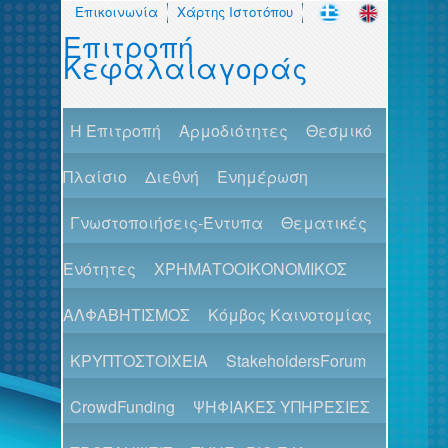
Επικοινωνία
Χάρτης Ιστοτόπου
Επιτροπή
Κεφαλαιαγοράς
H Επιτροπή
Αρμοδιότητες
Θεσμικό
Πλαίσιο
Διεθνή
Ενημέρωση
Γνωστοποιήσεις-Έντυπα
Θεματικές
Ενότητες
ΧΡΗΜΑΤΟΟΙΚΟΝΟΜΙΚΟΣ
ΑΛΦΑΒΗΤΙΣΜΟΣ
Κόμβος Καινοτομίας
ΚΡΥΠΤΟΣΤΟΙΧΕΙΑ
StakeholdersForum
CrowdFunding
ΨΗΦΙΑΚΕΣ ΥΠΗΡΕΣΙΕΣ