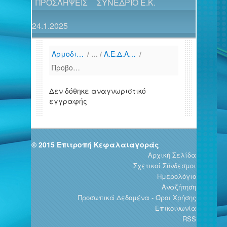
ΠΡΟΣΛΗΨΕΙΣ
ΣΥΝΕΔΡΙΟ Ε.Κ.
24.1.2025
Αρμοδιότητες
/
A.E.Δ.Α.Κ (Κατάλογος)
/
Προβολή Στοιχείων Φορέα
Δεν δόθηκε αναγνωριστικό
εγγραφής
© 2015 Επιτροπή Κεφαλαιαγοράς
Αρχική Σελίδα
Σχετικοί Σύνδεσμοι
Ημερολόγιο
Αναζήτηση
Προσωπικά Δεδομένα - Όροι Χρήσης
Επικοινωνία
RSS