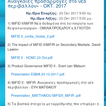
Αναγκαίες προσαρμογές στο νέο
περιβάλλον» - ΟΚΤ. 2017
Ημ./Ώρα Έναρξης:
23 Οκτ 2017 9:00 πμ
Ημ./Ώρα Λήξης:
23 Οκτ 2017 5:00 μμ
1) MiFID II/MiFIR Νέα δεδομένα στη λειτουργία των
Κεφαλαιαγορών - ΟΜΙΛΙΑ ΠΡΟΕΔΡΟΥ κ.Χ.ΓΚΟΤΣΗ
MiFID II_omilia_Gotsis_2.pdf
2) The impact of MiFID II/MiFIR on Secondary Markets- David
Lawton
MiFID II - HCMC 23 Oct.pdf
3) Product Governance MiFID II - Evert van Walsum
Presentation ESMA 23-10-2017.pdf
4) MiFID II - MiFIR: Αναγκαίες προσαρμογές στο νέο
περιβάλλον - ΕΥΗ ΜΑΤΘΑΙΟΥ
Presentation_MATTHAIOU MiFIDII_MiFIR .pdf
5) Τα βασικά στοιχεία μεταρρύθμισης που επιφέρει η