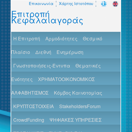
Επικοινωνία
Χάρτης Ιστοτόπου
Επιτροπή
Κεφαλαιαγοράς
H Επιτροπή
Αρμοδιότητες
Θεσμικό
Πλαίσιο
Διεθνή
Ενημέρωση
Γνωστοποιήσεις-Έντυπα
Θεματικές
Ενότητες
ΧΡΗΜΑΤΟΟΙΚΟΝΟΜΙΚΟΣ
ΑΛΦΑΒΗΤΙΣΜΟΣ
Κόμβος Καινοτομίας
ΚΡΥΠΤΟΣΤΟΙΧΕΙΑ
StakeholdersForum
CrowdFunding
ΨΗΦΙΑΚΕΣ ΥΠΗΡΕΣΙΕΣ