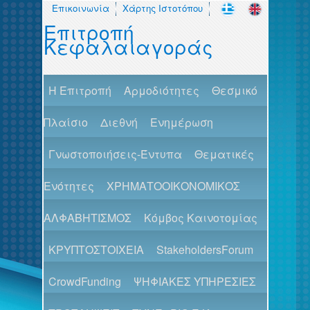
Επικοινωνία
Χάρτης Ιστοτόπου
Επιτροπή
Κεφαλαιαγοράς
H Επιτροπή
Αρμοδιότητες
Θεσμικό
Πλαίσιο
Διεθνή
Ενημέρωση
Γνωστοποιήσεις-Έντυπα
Θεματικές
Ενότητες
ΧΡΗΜΑΤΟΟΙΚΟΝΟΜΙΚΟΣ
ΑΛΦΑΒΗΤΙΣΜΟΣ
Κόμβος Καινοτομίας
ΚΡΥΠΤΟΣΤΟΙΧΕΙΑ
StakeholdersForum
CrowdFunding
ΨΗΦΙΑΚΕΣ ΥΠΗΡΕΣΙΕΣ