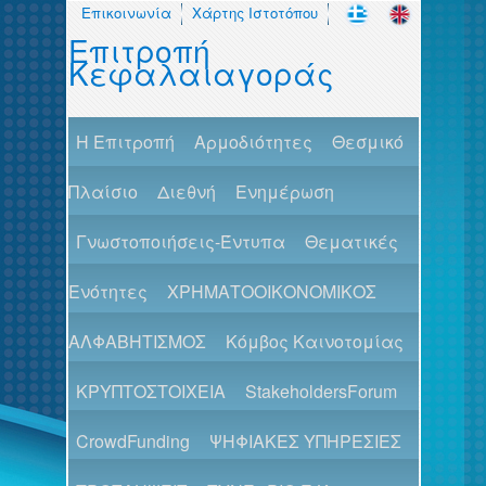
Επικοινωνία
Χάρτης Ιστοτόπου
Επιτροπή
Κεφαλαιαγοράς
H Επιτροπή
Αρμοδιότητες
Θεσμικό
Πλαίσιο
Διεθνή
Ενημέρωση
Γνωστοποιήσεις-Έντυπα
Θεματικές
Ενότητες
ΧΡΗΜΑΤΟΟΙΚΟΝΟΜΙΚΟΣ
ΑΛΦΑΒΗΤΙΣΜΟΣ
Κόμβος Καινοτομίας
ΚΡΥΠΤΟΣΤΟΙΧΕΙΑ
StakeholdersForum
CrowdFunding
ΨΗΦΙΑΚΕΣ ΥΠΗΡΕΣΙΕΣ