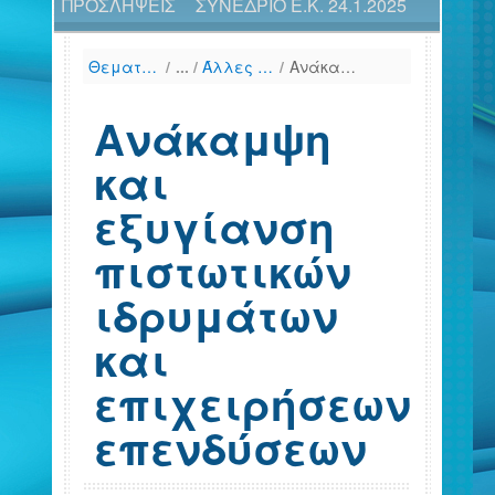
ΠΡΟΣΛΗΨΕΙΣ
ΣΥΝΕΔΡΙΟ Ε.Κ. 24.1.2025
Θεματικές Ενότητες
/
Άλλες Θεματικές Ενότητες...
/
Aνάκαμψη και εξυγίανση πιστωτικών ιδρυμάτων και επιχειρήσεων επενδύσεων
Aνάκαμψη
και
εξυγίανση
πιστωτικών
ιδρυμάτων
και
επιχειρήσεων
επενδύσεων