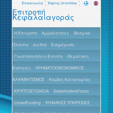
Επικοινωνία
Χάρτης Ιστοτόπου
Επιτροπή
Κεφαλαιαγοράς
H Επιτροπή
Αρμοδιότητες
Θεσμικό
Πλαίσιο
Διεθνή
Ενημέρωση
Γνωστοποιήσεις-Έντυπα
Θεματικές
Ενότητες
ΧΡΗΜΑΤΟΟΙΚΟΝΟΜΙΚΟΣ
ΑΛΦΑΒΗΤΙΣΜΟΣ
Κόμβος Καινοτομίας
ΚΡΥΠΤΟΣΤΟΙΧΕΙΑ
StakeholdersForum
CrowdFunding
ΨΗΦΙΑΚΕΣ ΥΠΗΡΕΣΙΕΣ