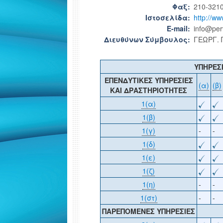
Φαξ:
210-321
Ιστοσελίδα:
http://w
E-mail:
info@per
Διευθύνων Σύμβουλος:
ΓΕΩΡΓ.
ΥΠΗΡΕΣ
ΕΠΕΝΔΥΤΙΚΕΣ ΥΠΗΡΕΣΙΕΣ
(α)
(β)
ΚΑΙ ΔΡΑΣΤΗΡΙΟΤΗΤΕΣ
1(α)
1(β)
1(γ)
-
-
1(δ)
1(ε)
1(ζ)
1(η)
-
-
1(στ)
-
-
ΠΑΡΕΠΟΜΕΝΕΣ ΥΠΗΡΕΣΙΕΣ