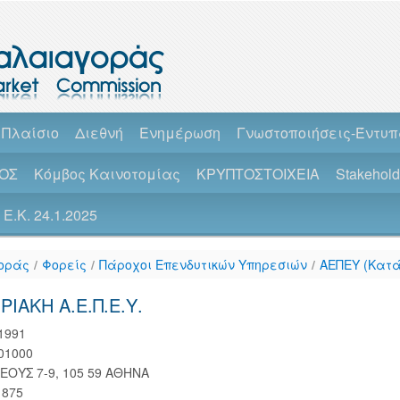
 Πλαίσιο
Διεθνή
Ενημέρωση
Γνωστοποιήσεις-Έντυ
ΟΣ
Κόμβος Καινοτομίας
ΚΡΥΠΤΟΣΤΟΙΧΕΙΑ
Stakehol
Ε.Κ. 24.1.2025
οράς
/
Φορείς
/
Πάροχοι Επενδυτικών Υπηρεσιών
/
ΑΕΠΕΥ (Κατ
ΙΑΚΗ Α.Ε.Π.Ε.Υ.
.1991
01000
ΟΥΣ 7-9, 105 59 ΑΘΗΝΑ
1875