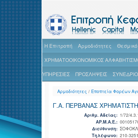
H Επιτροπή
Αρμοδιότητες
Θεσμικό
ΧΡΗΜΑΤΟΟΙΚΟΝΟΜΙΚΟΣ ΑΛΦΑΒΗΤΙΣΜ
ΥΠΗΡΕΣΙΕΣ
ΠΡΟΣΛΗΨΕΙΣ
ΣΥΝΕΔΡΙΟ 
Αρμοδιότητες
/
Εποπτεία Φορέων Αγ
Γ.Α. ΠΕΡΒΑΝΑΣ ΧΡΗΜΑΤΙΣΤΗΡ
Αριθμ. Αδείας:
1/72/4.3
ΑΡ.Μ.Α.Ε.:
0010517
Διεύθυνση:
ΣΟΦΟΚΛΕ
Τηλέφωνο:
210-325