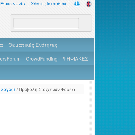
Επικοινωνία
Χάρτης Ιστοτόπου
πα
Θεματικές Ενότητες
dersForum
CrowdFunding
ΨΗΦΙΑΚΕΣ
άλογος)
/
Προβολή Στοιχείων Φορέα