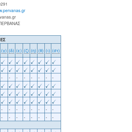
0291
ww.pervanas.gr
vanas.gr
 ΠΕΡΒΑΝΑΣ
ΙΕΣ
(γ)
(δ)
(ε)
(ζ)
(η)
(θ)
(ι)
(στ)
-
-
-
-
-
-
-
-
-
-
-
-
-
-
-
-
-
-
-
-
-
-
-
-