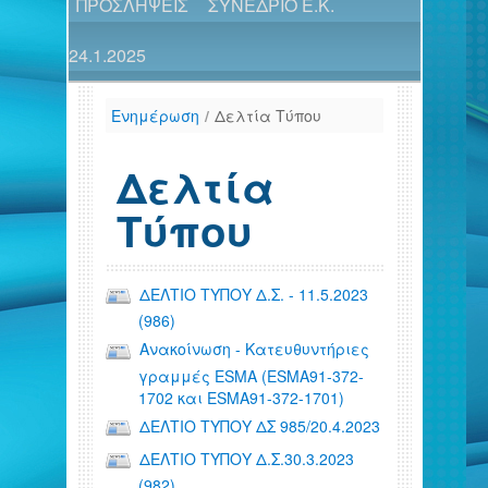
ΠΡΟΣΛΗΨΕΙΣ
ΣΥΝΕΔΡΙΟ Ε.Κ.
24.1.2025
Ενημέρωση
/
Δελτία Τύπου
Δελτία
Τύπου
ΔΕΛΤΙΟ ΤΥΠΟΥ Δ.Σ. - 11.5.2023
(986)
Ανακοίνωση - Κατευθυντήριες
γραμμές ESMA (ESMA91-372-
1702 και ESMA91-372-1701)
ΔΕΛΤΙΟ ΤΥΠΟΥ ΔΣ 985/20.4.2023
ΔΕΛΤΙΟ ΤΥΠΟΥ Δ.Σ.30.3.2023
(982)