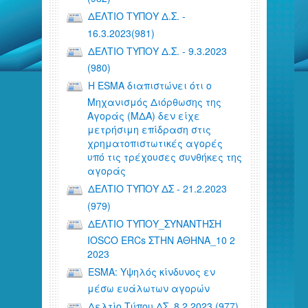
ΔΕΛΤΙΟ ΤΥΠΟΥ Δ.Σ. -
16.3.2023(981)
ΔΕΛΤΙΟ ΤΥΠΟΥ Δ.Σ. - 9.3.2023
(980)
Η ESMA διαπιστώνει ότι ο
Μηχανισμός Διόρθωσης της
Αγοράς (ΜΔΑ) δεν είχε
μετρήσιμη επίδραση στις
χρηματοπιστωτικές αγορές
υπό τις τρέχουσες συνθήκες της
αγοράς
ΔΕΛΤΙΟ ΤΥΠΟΥ ΔΣ - 21.2.2023
(979)
ΔΕΛΤΙΟ ΤΥΠΟΥ_ΣΥΝΑΝΤΗΣΗ
IOSCO ERCs ΣΤΗΝ ΑΘΗΝΑ_10 2
2023
ESMA: Yψηλός κίνδυνος εν
μέσω ευάλωτων αγορών
Δελτίο Τύπου ΔΣ_8.2.2023 (977)