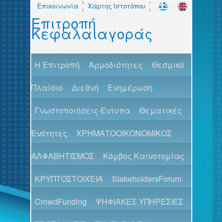
Επικοινωνία
Χάρτης Ιστοτόπου
Επιτροπή
Κεφαλαιαγοράς
H Επιτροπή
Αρμοδιότητες
Θεσμικό
Πλαίσιο
Διεθνή
Ενημέρωση
Γνωστοποιήσεις-Έντυπα
Θεματικές
Ενότητες
ΧΡΗΜΑΤΟΟΙΚΟΝΟΜΙΚΟΣ
ΑΛΦΑΒΗΤΙΣΜΟΣ
Κόμβος Καινοτομίας
ΚΡΥΠΤΟΣΤΟΙΧΕΙΑ
StakeholdersForum
CrowdFunding
ΨΗΦΙΑΚΕΣ ΥΠΗΡΕΣΙΕΣ