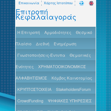
Επικοινωνία
Χάρτης Ιστοτόπου
Επιτροπή
Κεφαλαιαγοράς
H Επιτροπή
Αρμοδιότητες
Θεσμικό
Πλαίσιο
Διεθνή
Ενημέρωση
Γνωστοποιήσεις-Έντυπα
Θεματικές
Ενότητες
ΧΡΗΜΑΤΟΟΙΚΟΝΟΜΙΚΟΣ
ΑΛΦΑΒΗΤΙΣΜΟΣ
Κόμβος Καινοτομίας
ΚΡΥΠΤΟΣΤΟΙΧΕΙΑ
StakeholdersForum
CrowdFunding
ΨΗΦΙΑΚΕΣ ΥΠΗΡΕΣΙΕΣ