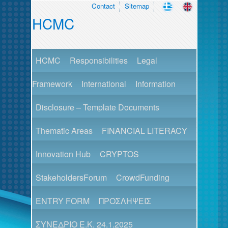
Contact
Sitemap
HCMC
HCMC
Responsibilities
Legal
Framework
International
Information
Disclosure – Template Documents
Thematic Areas
FINANCIAL LITERACY
Innovation Hub
CRYPTOS
StakeholdersForum
CrowdFunding
ENTRY FORM
ΠΡΟΣΛΗΨΕΙΣ
ΣΥΝΕΔΡΙΟ Ε.Κ. 24.1.2025