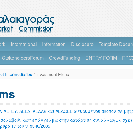
ork
International
Information
Disclosure – Template Docu
StakeholdersForum
CrowdFunding
ENTRY FORM
ΠΡΟ
et Intermediaries
/
Investment Firms
rms
ΑΕΠΕΥ, ΑΕΕΔ, ΑΕΔΑΚ και ΑΕΔΟΕΕ διευρυμένου σκοπού σε μητ
εσολαβούν κατ' επάγγελμα στην κατάρτιση συναλλαγών σχετ
ρο 17 του ν. 3340/2005