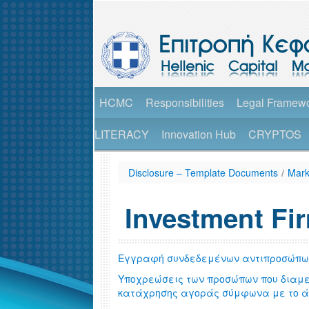
HCMC
Responsibilities
Legal Framew
LITERACY
Innovation Hub
CRYPTOS
Disclosure – Template Documents
/
Mark
Investment Fi
Εγγραφή συνδεδεμένων αντιπροσώπων 
Υποχρεώσεις των προσώπων που διαμ
κατάχρησης αγοράς σύμφωνα με το άρθ