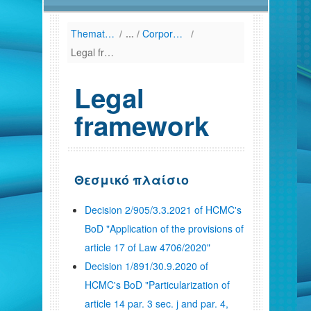
Thematic Areas
/
Corporate Governance
/
Legal framework
Legal
framework
Θεσμικό πλαίσιο
Decision 2/905/3.3.2021 of HCMC's
BoD "Application of the provisions of
article 17 of Law 4706/2020"
Decision 1/891/30.9.2020 of
HCMC's BoD "Particularization of
article 14 par. 3 sec. j and par. 4,