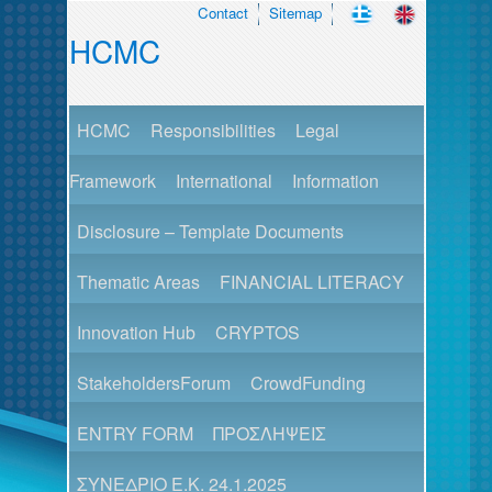
Contact
Sitemap
HCMC
HCMC
Responsibilities
Legal
Framework
International
Information
Disclosure – Template Documents
Thematic Areas
FINANCIAL LITERACY
Innovation Hub
CRYPTOS
StakeholdersForum
CrowdFunding
ENTRY FORM
ΠΡΟΣΛΗΨΕΙΣ
ΣΥΝΕΔΡΙΟ Ε.Κ. 24.1.2025