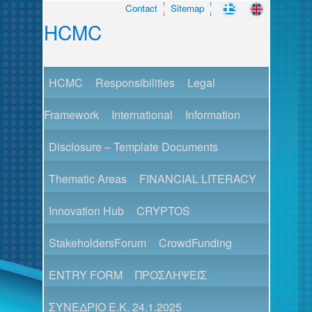
Contact
Sitemap
HCMC
HCMC
Responsibilities
Legal
Framework
International
Information
Disclosure – Template Documents
Thematic Areas
FINANCIAL LITERACY
Innovation Hub
CRYPTOS
StakeholdersForum
CrowdFunding
ENTRY FORM
ΠΡΟΣΛΗΨΕΙΣ
ΣΥΝΕΔΡΙΟ Ε.Κ. 24.1.2025