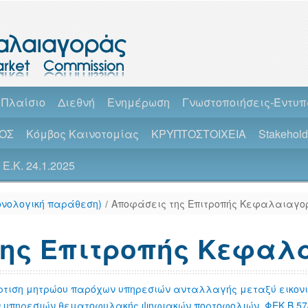
 Πλαίσιο
Διεθνή
Ενημέρωση
Γνωστοποιήσεις-Έντυ
ΟΣ
Κόμβος Καινοτομίας
ΚΡΥΠΤΟΣΤΟΙΧΕΙΑ
Stakehol
Ε.Κ. 24.1.2025
ρονολογική παράθεση)
/
Αποφάσεις της Επιτροπής Κεφαλαιαγο
της Επιτροπής Κεφαλ
άρτιση μητρώου παρόχων υπηρεσιών ανταλλαγής μεταξύ εικον
 υπηρεσιών θεματοφυλακής ψηφιακών πορτοφολιών_ΦΕΚ Β 574