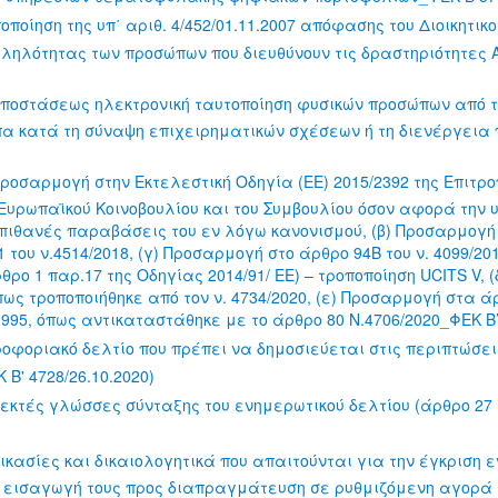
ποίηση της υπ΄ αριθ. 4/452/01.11.2007 απόφασης του Διοικητικ
λότητας των προσώπων που διευθύνουν τις δραστηριότητες Α
 αποστάσεως ηλεκτρονική ταυτοποίηση φυσικών προσώπων από 
 κατά τη σύναψη επιχειρηματικών σχέσεων ή τη διενέργεια
Προσαρμογή στην Εκτελεστική Οδηγία (EE) 2015/2392 της Επιτρο
υ Ευρωπαϊκού Κοινοβουλίου και του Συμβουλίου όσον αφορά τη
πιθανές παραβάσεις του εν λόγω κανονισμού, (β) Προσαρμογή 
 71 του ν.4514/2018, (γ) Προσαρμογή στο άρθρο 94Β του ν. 4099/
άρθρο 1 παρ.17 της Οδηγίας 2014/91/ ΕΕ) – τροποποίηση UCITS V,
όπως τροποποιήθηκε από τον ν. 4734/2020, (ε) Προσαρμογή στα άρ
/1995, όπως αντικαταστάθηκε με το άρθρο 80 Ν.4706/2020_ΦΕΚ Β’
ροφοριακό δελτίο που πρέπει να δημοσιεύεται στις περιπτώσει
 Β' 4728/26.10.2020)
εκτές γλώσσες σύνταξης του ενημερωτικού δελτίου (άρθρο 27 τ
ικασίες και δικαιολογητικά που απαιτούνται για την έγκριση 
 εισαγωγή τους προς διαπραγμάτευση σε ρυθμιζόμενη αγορά (Φ