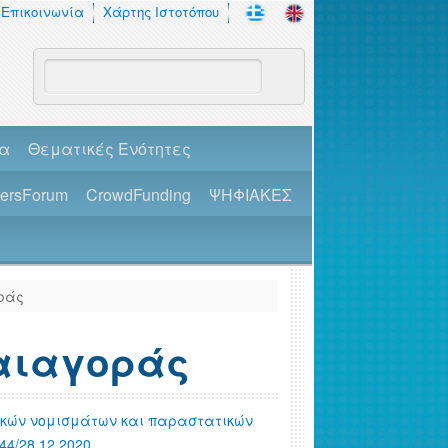
Επικοινωνία
Χάρτης Ιστοτόπου
πα
Θεματικές Ενότητες
dersForum
CrowdFunding
ΨΗΦΙΑΚΕΣ
ράς
αιαγοράς
ικών νομισμάτων και παραστατικών
4/28.12.2020