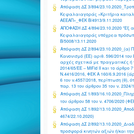
Απόφαση ΔΣ 3/894/23.10.2020_Τροπο
Κεφαλαιαγοράς «Κριτήρια καταλλη
ΑΕΕΑΠ»_ΦΕΚ Β/4913/9.11.2020
ΑΠΟΦΑΣΗ ΔΣ 4/894/23.10.2020 "Εξ
Κεφαλαιαγοράς υπόχρεα πρόσωπα
Β/5008/13.11.2020
Απόφαση ΔΣ 2/894/23.10.2020_(α) 
Κανονισμό (ΕΕ) αριθ. 596/2014 το
αρχές σχετικά με πραγματικές ή 
2014/65/ΕΕ – MiFid II και το άρθρο
Ν.4416/2016, ΦΕΚ Α 160/6.9.2016 (
6 του ν.4557/2018, περίπτωση (θ), 
παρ. 13 του άρθρου 35 του ν. 2324
Απόφαση ΔΣ 1/893/16.10.2020_Πλη
του άρθρου 58 του ν. 4706/2020 (ΦΕΚ
Απόφαση ΔΣ 1/892/13.10.2020_Αποδ
4674/22.10.2020)
Απόφαση ΔΣ 2/892/13.10.2020_Διαδ
προσφορά κινητών αξιών ή/και την