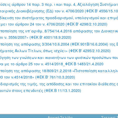
εύσεις άρθρου 14 παρ. 3 περ. ι και παρ. 4, Αξιολόγηση Συστήμα
ρικής Διακυβέρνησης (ΕΔ) του ν. 4706/2020 (ΦΕΚ Β' 4556/15.10
ιδίκευση του συστήματος προσδιορισμού, υπολογισμού και επι
 του άρθρου 24 του ν. 4706/2020 (ΦΕΚ Β' 4298/2.10.2020)
ποποίηση της υπ΄αριθμ. 8/754/14.4.2016 απόφασης του Διοικητ
 ν. 3556/2007» (ΦΕΚ Β' 4001/18.9.2020)
ποίηση της απόφασης 3/304/10.6.2004 (ΦΕΚ 901Β/16.6.2004) τ
ήματος Άυλων Τίτλων, όπως ισχύει» (ΦΕΚ Β' 4295/2.10.2020)
λόγηση των γνώσεων και ικανοτήτων των φυσικών προσώπων πο
ε το άρθρο 25 του ν. 4514/2018_ΦΕΚ Β 1483/21.4.2020
οποίηση της απόφασης 18/809/21.2.2018 «Πιστοποίηση καταλλ
του ν.4514/2018» (ΦΕΚ Β' 761/10.3.2020)
διορισμός της τιμής, της απόδοσης και του επιτοκίου διάθεσης
τών στους επενδυτές (ΦΕΚ Β 11/13.1.2020)
Αρχική Σελίδα
Σχετικοί 